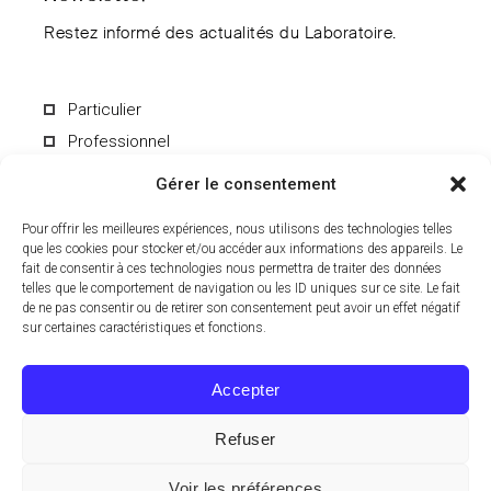
Restez informé des actualités du Laboratoire.
Particulier
Professionnel
Gérer le consentement
Pour offrir les meilleures expériences, nous utilisons des technologies telles
que les cookies pour stocker et/ou accéder aux informations des appareils. Le
fait de consentir à ces technologies nous permettra de traiter des données
En soumettant le formulaire, vous acceptez de recevoir par e-mail les
informations du Laboratoire CCD. Vous pouvez vous désinscrire à
telles que le comportement de navigation ou les ID uniques sur ce site. Le fait
tout moment. Pour en savoir plus sur le traitement de vos données
de ne pas consentir ou de retirer son consentement peut avoir un effet négatif
personnelles, consultez notre
politique de confidentialité
.
sur certaines caractéristiques et fonctions.
Accepter
Refuser
© 2024 Laboratoire CCD, Tous droits réservés.
Voir les préférences