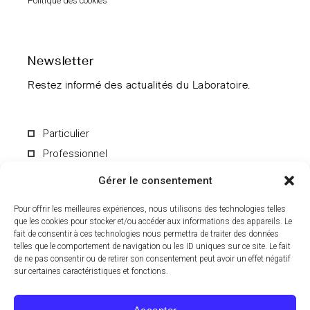
Politique des cookies
Newsletter
Restez informé des actualités du Laboratoire.
Particulier
Professionnel
Gérer le consentement
Pour offrir les meilleures expériences, nous utilisons des technologies telles
que les cookies pour stocker et/ou accéder aux informations des appareils. Le
fait de consentir à ces technologies nous permettra de traiter des données
En soumettant le formulaire, vous acceptez de recevoir par e-mail les
informations du Laboratoire CCD. Vous pouvez vous désinscrire à
telles que le comportement de navigation ou les ID uniques sur ce site. Le fait
tout moment. Pour en savoir plus sur le traitement de vos données
de ne pas consentir ou de retirer son consentement peut avoir un effet négatif
personnelles, consultez notre
politique de confidentialité
.
sur certaines caractéristiques et fonctions.