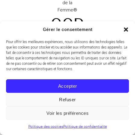
Gérer le consentement
Pour offrir les meilleures expériences, nous utilisons des technologies telles
que les cookies pour stocker et/ou accéder aux informations des appareils. Le
fait de consentir à ces technologies nous permettra de traiter des données
telles que le comportement de navigation ou les ID uniques sur ce site. Le fait
de ne pas consentir ou de retirer son consentement peut avoir un effet négatif
sur certaines caractéristiques et fonctions.
Nous contacter
Accepter
Écrivez-nous via notre
page contact
ou par
téléphone au
+33 144 95 14 95
Refuser
Pour toute question concernant un produit
Voir les préférences
ou une réclamation qualité merci
d’adresser votre message
Politique des cookies
Politique de confidentialité
à
infomed@ccdlab.com