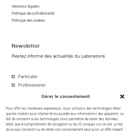
Mentions légales
Politique de confidentialité
Politique des cookies
Newsletter
Restez informé des actualités du Laboratoire.
Particulier
Professionnel
Gérer le consentement
Pour offrir les meilleures expériences, nous utilisons des technologies telles
que les cookies pour stocker et/ou accéder aux informations des appareils. Le
fait de consentir à ces technologies nous permettra de traiter des données
En soumettant le formulaire, vous acceptez de recevoir par e-mail les
informations du Laboratoire CCD. Vous pouvez vous désinscrire à
telles que le comportement de navigation ou les ID uniques sur ce site. Le fait
tout moment. Pour en savoir plus sur le traitement de vos données
de ne pas consentir ou de retirer son consentement peut avoir un effet négatif