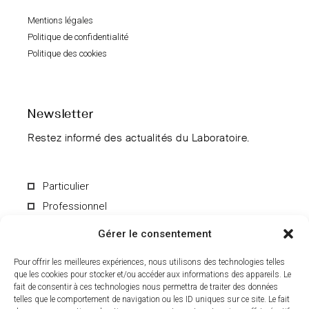
Mentions légales
Politique de confidentialité
Politique des cookies
Newsletter
Restez informé des actualités du Laboratoire.
Particulier
Professionnel
Gérer le consentement
Pour offrir les meilleures expériences, nous utilisons des technologies telles
que les cookies pour stocker et/ou accéder aux informations des appareils. Le
fait de consentir à ces technologies nous permettra de traiter des données
En soumettant le formulaire, vous acceptez de recevoir par e-mail les
informations du Laboratoire CCD. Vous pouvez vous désinscrire à
telles que le comportement de navigation ou les ID uniques sur ce site. Le fait
tout moment. Pour en savoir plus sur le traitement de vos données