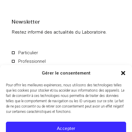
Newsletter
Restez informé des actualités du Laboratoire.
Particulier
Professionnel
Gérer le consentement
Pour offrir les meilleures expériences, nous utilisons des technologies telles
que les cookies pour stocker et/ou accéder aux informations des appareils. Le
fait de consentir à ces technologies nous permettra de traiter des données
En soumettant le formulaire, vous acceptez de recevoir par e-mail les
informations du Laboratoire CCD. Vous pouvez vous désinscrire à
telles que le comportement de navigation ou les ID uniques sur ce site. Le fait
tout moment. Pour en savoir plus sur le traitement de vos données
de ne pas consentir ou de retirer son consentement peut avoir un effet négatif
personnelles, consultez notre
politique de confidentialité
.
sur certaines caractéristiques et fonctions.
Accepter