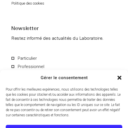
Politique des cookies
Newsletter
Restez informé des actualités du Laboratoire.
Particulier
Professionnel
Gérer le consentement
Pour offrir les meilleures expériences, nous utilisons des technologies telles
que les cookies pour stocker et/ou accéder aux informations des appareils. Le
fait de consentir à ces technologies nous permettra de traiter des données
En soumettant le formulaire, vous acceptez de recevoir par e-mail les
informations du Laboratoire CCD. Vous pouvez vous désinscrire à
telles que le comportement de navigation ou les ID uniques sur ce site. Le fait
tout moment. Pour en savoir plus sur le traitement de vos données
de ne pas consentir ou de retirer son consentement peut avoir un effet négatif
personnelles, consultez notre
politique de confidentialité
.
sur certaines caractéristiques et fonctions.