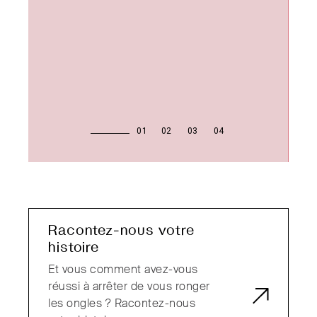
Réconciliez-vous
avec vos ongles et
prenez soin de vos
Racontez-nous votre
mains
histoire
Commencez par faire une jolie
Et vous comment avez-vous
manucure et hydrater
réussi à arrêter de vous ronger
régulièrement vos mains.
les ongles ? Racontez-nous
Choisissez- une crème à la