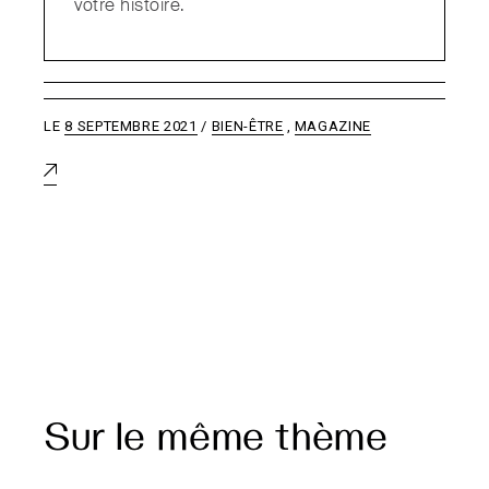
votre histoire.
texture riche. Au- delà d’avoir
envie de conserver votre
manucure impeccable, la
sensation de vos mains
LE
8 SEPTEMBRE 2021
BIEN-ÊTRE
,
MAGAZINE
grasses autour de votre
bouche est peu engageante
et pourra ainsi vous aider à
perdre cette habitude.
Sur le même thème