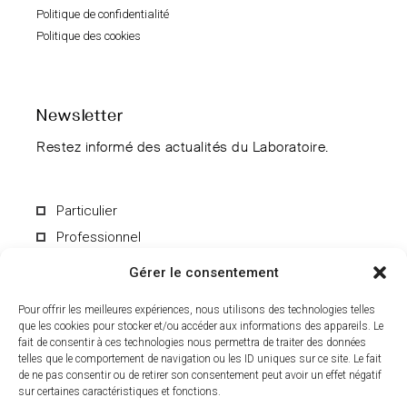
Politique de confidentialité
Politique des cookies
Newsletter
Restez informé des actualités du Laboratoire.
Particulier
Professionnel
Gérer le consentement
Pour offrir les meilleures expériences, nous utilisons des technologies telles
que les cookies pour stocker et/ou accéder aux informations des appareils. Le
fait de consentir à ces technologies nous permettra de traiter des données
En soumettant le formulaire, vous acceptez de recevoir par e-mail les
informations du Laboratoire CCD. Vous pouvez vous désinscrire à
telles que le comportement de navigation ou les ID uniques sur ce site. Le fait
tout moment. Pour en savoir plus sur le traitement de vos données
de ne pas consentir ou de retirer son consentement peut avoir un effet négatif
personnelles, consultez notre
politique de confidentialité
.
sur certaines caractéristiques et fonctions.