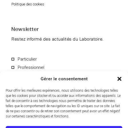
Politique des cookies
Newsletter
Restez informé des actualités du Laboratoire.
Particulier
Professionnel
Gérer le consentement
Pour offrir les meilleures expériences, nous utilisons des technologies telles
que les cookies pour stocker et/ou accéder aux informations des appareils. Le
fait de consentir à ces technologies nous permettra de traiter des données
En soumettant le formulaire, vous acceptez de recevoir par e-mail les
informations du Laboratoire CCD. Vous pouvez vous désinscrire à
telles que le comportement de navigation ou les ID uniques sur ce site. Le fait
tout moment. Pour en savoir plus sur le traitement de vos données
de ne pas consentir ou de retirer son consentement peut avoir un effet négatif
personnelles, consultez notre
politique de confidentialité
.
sur certaines caractéristiques et fonctions.