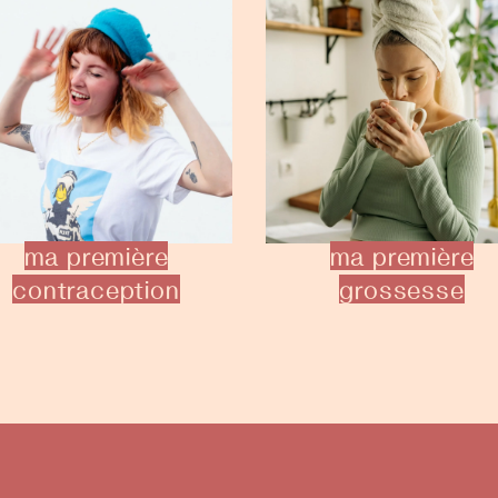
ma première
ma première
contraception
grossesse