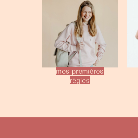
mes premières
règles