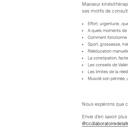
Masseur kinésithérape
ses motifs de consulta
Effort, urgenturie…que
A quels moments de la
Comment fonctionne le
Sport, grossesse, mé
Rééducation manuelle
La constipation, facte
Les conseils de Valé
Les limites de la réé
Musclé son périnée, 
Nous espérons que ce
Envie d’en savoir plu
@ccdlaboratoiredela