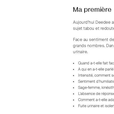
Ma première f
Aujourd’hui Deedee a l
sujet tabou et redout
Face au sentiment de 
grands nombres. Dans
urinaire.
Quand a-t-elle fait fa
A qui en a-t-elle parl
Intensité, comment se
Sentiment d’humiliati
Sage-femme, kinésith
L’absence de réponse,
Comment a-t-elle ada
Fuite urinaire et isol