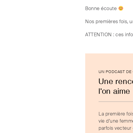
Bonne écoute
Nos premières fois, 
ATTENTION : ces info
UN PODCAST DE
Une renc
l'on aime
La première foi
vie d’une femm
parfois vecteur 