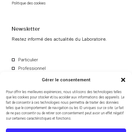
Politique des cookies
Newsletter
Restez informé des actualités du Laboratoire.
Particulier
Professionnel
Gérer le consentement
Pour offrir les meilleures expériences, nous utilisons des technologies telles
que les cookies pour stocker et/ou accéder aux informations des appareils. Le
fait de consentir à ces technologies nous permettra de traiter des données
En soumettant le formulaire, vous acceptez de recevoir par e-mail les
informations du Laboratoire CCD. Vous pouvez vous désinscrire à
telles que le comportement de navigation ou les ID uniques sur ce site. Le fait
tout moment. Pour en savoir plus sur le traitement de vos données
de ne pas consentir ou de retirer son consentement peut avoir un effet négatif
personnelles, consultez notre
politique de confidentialité
.
sur certaines caractéristiques et fonctions.