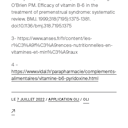
O’Brien PM. Efficacy of vitamin B-6 in the
treatment of premenstrual syndrome: systematic
review. BMJ. 1999;318(7195):1375-1381.
doi:10.1136/bmj.318.7195.1375
3- https://www.anses.fr/fr/content/les-
r%C3%A9f%C3%A9rences-nutritionnelles-en-
vitamines-et-min%C3%A9raux
4 –
https://www.vidal.fr/parapharmacie/complements-
alimentaires/vitamine-b6-pyridoxine.html
LE
7 JUILLET 2022
APPLICATION OLI
OLI