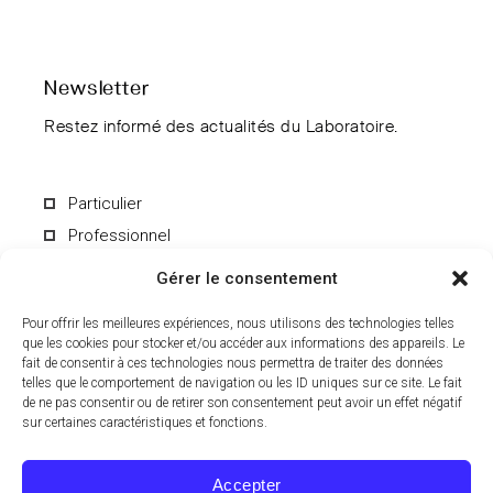
Newsletter
Restez informé des actualités du Laboratoire.
Particulier
Professionnel
Gérer le consentement
Pour offrir les meilleures expériences, nous utilisons des technologies telles
que les cookies pour stocker et/ou accéder aux informations des appareils. Le
fait de consentir à ces technologies nous permettra de traiter des données
En soumettant le formulaire, vous acceptez de recevoir par e-mail les
informations du Laboratoire CCD. Vous pouvez vous désinscrire à
telles que le comportement de navigation ou les ID uniques sur ce site. Le fait
tout moment. Pour en savoir plus sur le traitement de vos données
de ne pas consentir ou de retirer son consentement peut avoir un effet négatif
personnelles, consultez notre
politique de confidentialité
.
sur certaines caractéristiques et fonctions.
Accepter