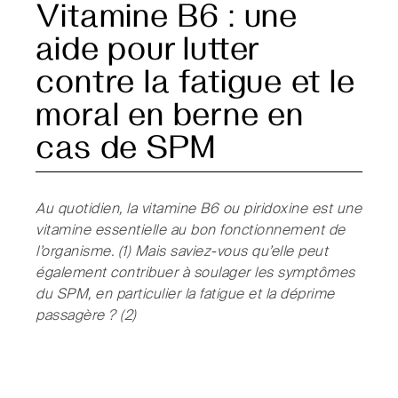
Vitamine B6 : une
aide pour lutter
contre la fatigue et le
moral en berne en
cas de SPM
Au quotidien, la vitamine B6 ou piridoxine est une
vitamine essentielle au bon fonctionnement de
l’organisme. (1) Mais saviez-vous qu’elle peut
également contribuer à soulager les symptômes
du SPM, en particulier la fatigue et la déprime
passagère ? (2)