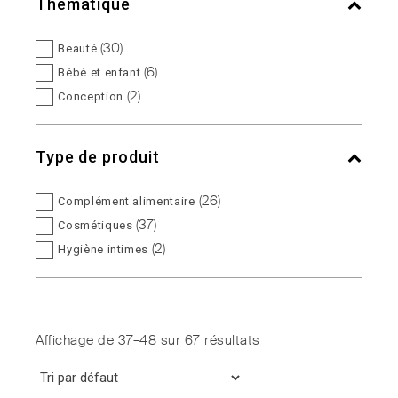
Thématique
(30)
Beauté
(6)
Bébé et enfant
(2)
Conception
(5)
Équilibre féminin
(5)
Équilibre intime
Type de produit
(3)
Fertilité
(5)
Maternité
(26)
Complément alimentaire
(6)
Ménopause
(37)
Cosmétiques
(1)
Micronutrition
(2)
Hygiène intimes
(3)
Sphère urinaire
(2)
Soins intimes
(6)
Vitalité
Affichage de 37–48 sur 67 résultats