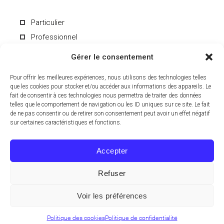
Particulier
Professionnel
Gérer le consentement
Pour offrir les meilleures expériences, nous utilisons des technologies telles
que les cookies pour stocker et/ou accéder aux informations des appareils. Le
fait de consentir à ces technologies nous permettra de traiter des données
En soumettant le formulaire, vous acceptez de recevoir par e-mail les
informations du Laboratoire CCD. Vous pouvez vous désinscrire à
telles que le comportement de navigation ou les ID uniques sur ce site. Le fait
tout moment. Pour en savoir plus sur le traitement de vos données
de ne pas consentir ou de retirer son consentement peut avoir un effet négatif
personnelles, consultez notre
politique de confidentialité
.
sur certaines caractéristiques et fonctions.
Accepter
Refuser
© 2024 Laboratoire CCD, Tous droits réservés.
Voir les préférences
EN
FR
Politique des cookies
Politique de confidentialité