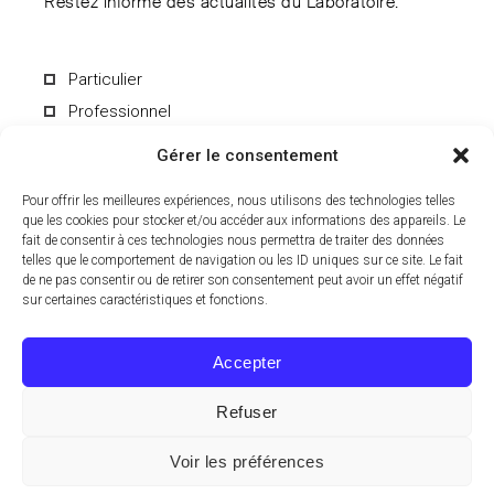
Restez informé des actualités du Laboratoire.
Particulier
Professionnel
Gérer le consentement
Pour offrir les meilleures expériences, nous utilisons des technologies telles
que les cookies pour stocker et/ou accéder aux informations des appareils. Le
fait de consentir à ces technologies nous permettra de traiter des données
En soumettant le formulaire, vous acceptez de recevoir par e-mail les
informations du Laboratoire CCD. Vous pouvez vous désinscrire à
telles que le comportement de navigation ou les ID uniques sur ce site. Le fait
tout moment. Pour en savoir plus sur le traitement de vos données
de ne pas consentir ou de retirer son consentement peut avoir un effet négatif
personnelles, consultez notre
politique de confidentialité
.
sur certaines caractéristiques et fonctions.
Accepter
Refuser
© 2024 Laboratoire CCD, Tous droits réservés.
Voir les préférences
EN
FR