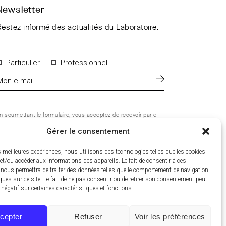
Newsletter
estez informé des actualités du Laboratoire.
Particulier
Professionnel
n soumettant le formulaire, vous acceptez de recevoir par e-
ail les informations du Laboratoire CCD. Vous pouvez vous
ésinscrire à tout moment. Pour en savoir plus sur le
Gérer le consentement
raitement de vos données personnelles, consultez notre
olitique de confidentialité
.
es meilleures expériences, nous utilisons des technologies telles que les cookies
et/ou accéder aux informations des appareils. Le fait de consentir à ces
 nous permettra de traiter des données telles que le comportement de navigation
ques sur ce site. Le fait de ne pas consentir ou de retirer son consentement peut
t négatif sur certaines caractéristiques et fonctions.
cepter
Refuser
Voir les préférences