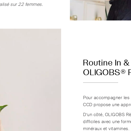
alisé sur 22 femmes.
Routine In 
OLIGOBS® Rè
Pour accompagner les i
CCD propose une appro
D’un côté, OLIGOBS Règ
difficiles avec une for
minéraux et vitamines.