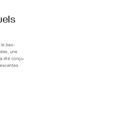
uels
le bas-
lées, une
a été conçu
lescentes