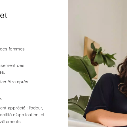
 et
r des femmes
isement des
es.
ien-être après
.
t apprécié : l’odeur,
acilité d’application, et
s vêtements