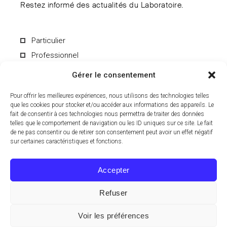
Restez informé des actualités du Laboratoire.
Particulier
Professionnel
Gérer le consentement
Pour offrir les meilleures expériences, nous utilisons des technologies telles
que les cookies pour stocker et/ou accéder aux informations des appareils. Le
fait de consentir à ces technologies nous permettra de traiter des données
En soumettant le formulaire, vous acceptez de recevoir par e-mail les
informations du Laboratoire CCD. Vous pouvez vous désinscrire à
telles que le comportement de navigation ou les ID uniques sur ce site. Le fait
tout moment. Pour en savoir plus sur le traitement de vos données
de ne pas consentir ou de retirer son consentement peut avoir un effet négatif
personnelles, consultez notre
politique de confidentialité
.
sur certaines caractéristiques et fonctions.
Accepter
Refuser
© 2024 Laboratoire CCD, Tous droits réservés.
Voir les préférences
EN
FR