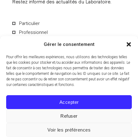
Restez informé des actualités du Laboratoire.
Particulier
Professionnel
Gérer le consentement
Pour offrir les meilleures expériences, nous utilisons des technologies telles
que les cookies pour stocker et/ou accéder aux informations des appareils. Le
fait de consentir à ces technologies nous permettra de traiter des données
En soumettant le formulaire, vous acceptez de recevoir par e-mail les
informations du Laboratoire CCD. Vous pouvez vous désinscrire à
telles que le comportement de navigation ou les ID uniques sur ce site. Le fait
tout moment. Pour en savoir plus sur le traitement de vos données
de ne pas consentir ou de retirer son consentement peut avoir un effet négatif
personnelles, consultez notre
politique de confidentialité
.
sur certaines caractéristiques et fonctions.
Accepter
Refuser
© 2024 Laboratoire CCD, Tous droits réservés.
Voir les préférences
EN
FR