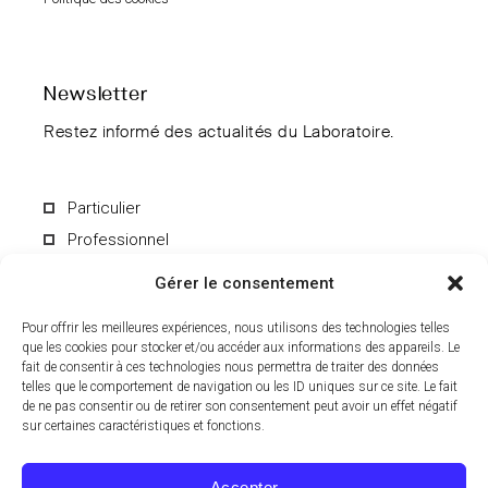
Newsletter
Restez informé des actualités du Laboratoire.
Particulier
Professionnel
Gérer le consentement
Pour offrir les meilleures expériences, nous utilisons des technologies telles
que les cookies pour stocker et/ou accéder aux informations des appareils. Le
fait de consentir à ces technologies nous permettra de traiter des données
En soumettant le formulaire, vous acceptez de recevoir par e-mail les
informations du Laboratoire CCD. Vous pouvez vous désinscrire à
telles que le comportement de navigation ou les ID uniques sur ce site. Le fait
tout moment. Pour en savoir plus sur le traitement de vos données
de ne pas consentir ou de retirer son consentement peut avoir un effet négatif
personnelles, consultez notre
politique de confidentialité
.
sur certaines caractéristiques et fonctions.
Accepter