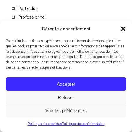
Particulier
Professionnel
Gérer le consentement
Pour offrir les meilleures expériences, nous utilisons des technologies telles
que les cookies pour stocker et/ou accéder aux informations des appareils. Le
fait de consentir à ces technologies nous permettra de traiter des données
En soumettant le formulaire, vous acceptez de recevoir par e-mail les
informations du Laboratoire CCD. Vous pouvez vous désinscrire à
telles que le comportement de navigation ou les ID uniques sur ce site. Le fait
tout moment. Pour en savoir plus sur le traitement de vos données
de ne pas consentir ou de retirer son consentement peut avoir un effet négatif
personnelles, consultez notre
politique de confidentialité
.
sur certaines caractéristiques et fonctions.
Accepter
Refuser
© 2024 Laboratoire CCD, Tous droits réservés.
Voir les préférences
EN
FR
Politique des cookies
Politique de confidentialité