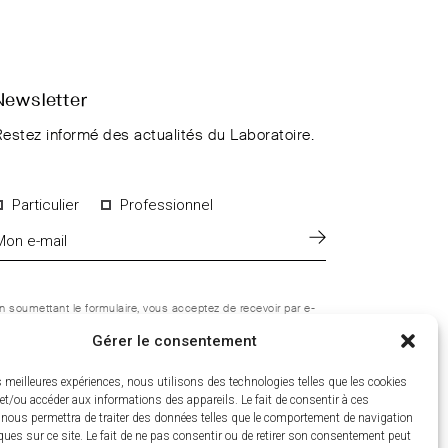
Newsletter
estez informé des actualités du Laboratoire.
Particulier
Professionnel
n soumettant le formulaire, vous acceptez de recevoir par e-
ail les informations du Laboratoire CCD. Vous pouvez vous
ésinscrire à tout moment. Pour en savoir plus sur le
Gérer le consentement
raitement de vos données personnelles, consultez notre
olitique de confidentialité
.
es meilleures expériences, nous utilisons des technologies telles que les cookies
et/ou accéder aux informations des appareils. Le fait de consentir à ces
 nous permettra de traiter des données telles que le comportement de navigation
ques sur ce site. Le fait de ne pas consentir ou de retirer son consentement peut