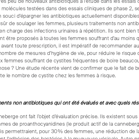
 très peu de nouveaux antibiotiques à l’étude dans les essais 
 molécules testées dans des essais cliniques de phase 2, s
n souci d’épargner les antibiotiques actuellement disponibles,
 sûr de soulager les femmes, plusieurs traitements non antib
en charge des infections urinaires à répétition. Ils sont bien 
t être proposés à toutes les femmes souffrant d’au moins q
, avant toute prescription, il est impératif de recommander a
nombre de mesures d’hygiène de vie, pour réduire le risque 
 femmes souffrant de cystites fréquentes de boire beaucoup.
ose ? Une étude récente vient de confirmer que le fait de boir
imite le nombre de cystite chez les femmes à risque.
ments non antibiotiques qui ont été évalués et avec quels rés
eberge ont fait l’objet d’évaluation précise. Ils existent sou
mes de proanthocyanidines (le produit actif de la canneberg
mois permettraient, pour 30% des femmes, une réduction de 