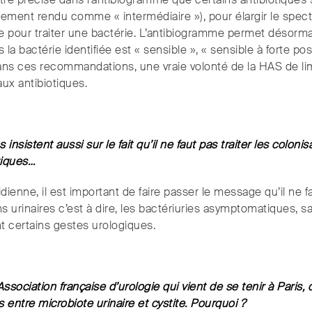
être précisé dans l’antibiogramme que certains antibiotiques 
ement rendu comme « intermédiaire »), pour élargir le spect
re pour traiter une bactérie. L’antibiogramme permet désorma
 la bactérie identifiée est « sensible », « sensible à forte po
a dans ces recommandations, une vraie volonté de la HAS de l
ux antibiotiques.
sistent aussi sur le fait qu’il ne faut pas traiter les coloni
tiques…
idienne, il est important de faire passer le message qu’il ne
ons urinaires c’est à dire, les bactériuries asymptomatiques, sa
t certains gestes urologiques.
ssociation française d’urologie qui vient de se tenir à Paris
s entre microbiote urinaire et cystite. Pourquoi ?