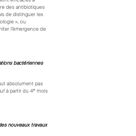
sont efficaces à
re des antibiotiques
is de distinguer les
sologie », ou
imiter l’émergence de
sations bactériennes
 faut absolument pas
e
uf à partir du 4
mois
, des nouveaux travaux