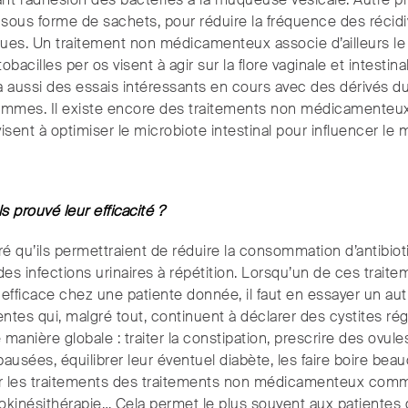
ant l’adhésion des bactéries à la muqueuse vésicale. Autre pro
 sous forme de sachets, pour réduire la fréquence des récidiv
ques. Un traitement non médicamenteux associe d’ailleurs l
acilles per os visent à agir sur la flore vaginale et intestina
y a aussi des essais intéressants en cours avec des dérivés du
ammes. Il existe encore des traitements non médicamenteux 
visent à optimiser le microbiote intestinal pour influencer le 
s prouvé leur efficacité ?
 qu’ils permettraient de réduire la consommation d’antibiot
s infections urinaires à répétition. Lorsqu’un de ces trait
 efficace chez une patiente donnée, il faut en essayer un aut
ntes qui, malgré tout, continuent à déclarer des cystites régu
manière globale : traiter la constipation, prescrire des ovul
ausées, équilibrer leur éventuel diabète, les faire boire be
er les traitements des traitements non médicamenteux comm
rokinésithérapie… Cela permet le plus souvent aux patientes d