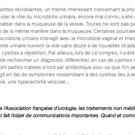
ystites récidivantes, un thème intéressant concernant la ph
culier le rôle du microbiote urinaire, encore mal connu, a été 
rnaliser dans la muqueuse de la vessie. Toutes ne sont pas 
 de la même manière dans la muqueuse. Certaines pourrai
icrobiote urinaire interagit avec le microbiote vaginal et int
ote urinaire ouvrent la voie sans doute à de nouvelles straté
ystites à répétition. Par ailleurs, lors de ce congrès, il a é
de rechercher un diagnostic différentiel, en cas de cystites 
nt parfois traitées à tord par antibiotique pour ce que l’on 
’agit en fait de symptomes ressemblant à des cystites liés à de
ie, une hyperactivité vésicale…
 l’Association française d’urologie, les traitements non mé
ont fait l’objet de communications importantes. Quand et comm