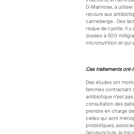
infections, en diminu
D-Mannose, à utiliser
recours aux antibioti
canneberge. Des lactob
risque de cystite. Il 
dosées à 500 milligr
micronutrition et qui 
Ces traitements ont-il
Des études ont montré
femmes contractant de
antibiotique n’est pas
consultation des patie
prendre en charge de 
celles qui sont ménop
probiotiques, associ
l’acupuncture, la mic