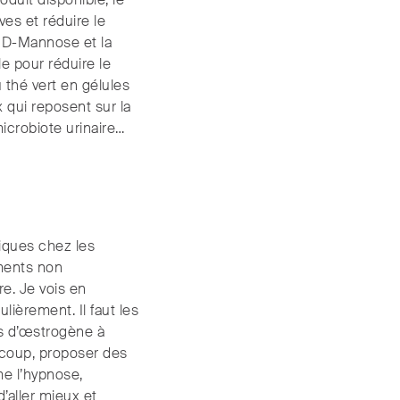
duit disponible, le
es et réduire le
e D-Mannose et la
le pour réduire le
 thé vert en gélules
qui reposent sur la
microbiote urinaire…
iques chez les
ements non
re. Je vois en
lièrement. Il faut les
es d’œstrogène à
aucoup, proposer des
e l’hypnose,
’aller mieux et