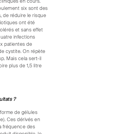
cliniques en cours.
eulement six sont des
 de réduire le risque
iotiques ont été
tolérés et sans effet
uatre infections
ux patientes de
de cystite. On répète
 Mais cela sert-il
e plus de 1,5 litre
ultats ?
s forme de gélules
e). Ces dérivés en
la fréquence des