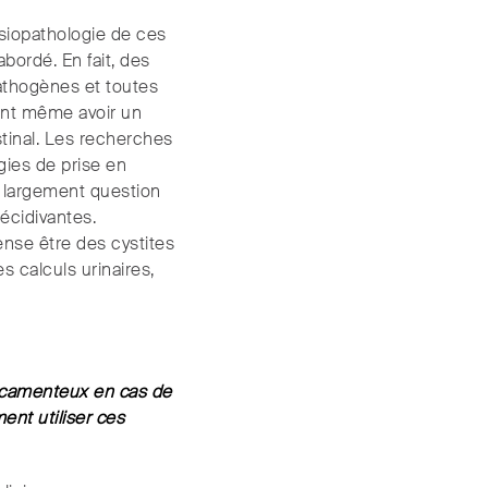
ysiopathologie de ces
abordé. En fait, des
pathogènes et toutes
ent même avoir un
estinal. Les recherches
gies de prise en
té largement question
récidivantes.
pense être des cystites
s calculs urinaires,
dicamenteux en cas de
ent utiliser ces