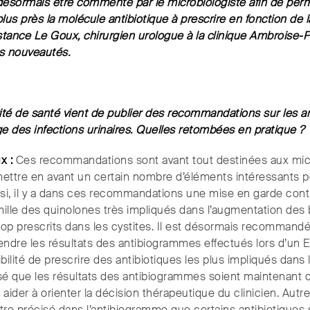
 désormais être commenté par le microbiologiste afin de per
 plus près la molécule antibiotique à prescrire en fonction de l
tance Le Goux, chirurgien urologue à la clinique Ambroise-Pa
s nouveautés.
ité de santé vient de publier des recommandations sur les a
ge des infections urinaires. Quelles retombées en pratique ?
x :
Ces recommandations sont avant tout destinées aux micr
ettre en avant un certain nombre d’éléments intéressants po
nsi, il y a dans ces recommandations une mise en garde contr
amille des quinolones très impliqués dans l’augmentation des 
trop prescrits dans les cystites. Il est désormais recommand
endre les résultats des antibiogrammes effectués lors d’un
bilité de prescrire des antibiotiques les plus impliqués dans l’
é que les résultats des antibiogrammes soient maintenant
 aider à orienter la décision thérapeutique du clinicien. Aut