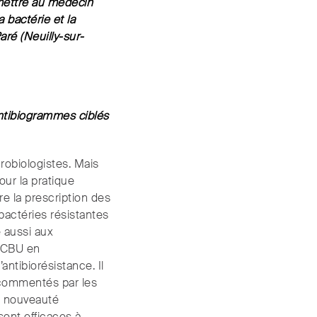
mettre au médecin
a bactérie et la
ré (Neuilly-sur-
ntibiogrammes ciblés
obiologistes. Mais
ur la pratique
e la prescription des
bactéries résistantes
é aussi aux
 ECBU en
antibiorésistance. Il
 commentés par les
re nouveauté