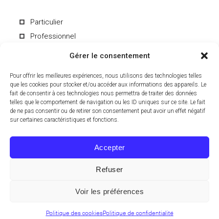
Particulier
Professionnel
Gérer le consentement
Pour offrir les meilleures expériences, nous utilisons des technologies telles
que les cookies pour stocker et/ou accéder aux informations des appareils. Le
fait de consentir à ces technologies nous permettra de traiter des données
En soumettant le formulaire, vous acceptez de recevoir par e-mail les
informations du Laboratoire CCD. Vous pouvez vous désinscrire à
telles que le comportement de navigation ou les ID uniques sur ce site. Le fait
tout moment. Pour en savoir plus sur le traitement de vos données
de ne pas consentir ou de retirer son consentement peut avoir un effet négatif
personnelles, consultez notre
politique de confidentialité
.
sur certaines caractéristiques et fonctions.
Accepter
Refuser
© 2024 Laboratoire CCD, Tous droits réservés.
Voir les préférences
EN
FR
Politique des cookies
Politique de confidentialité