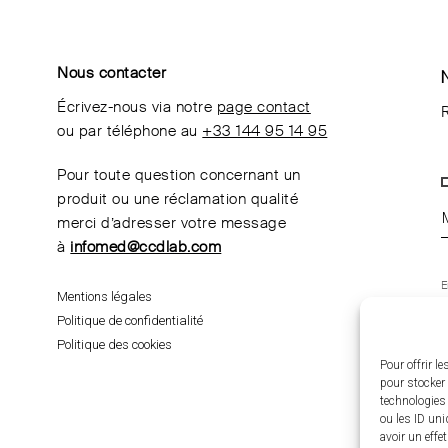
Nous contacter
Écrivez-nous via notre
page contact
R
ou par téléphone au
+33 144 95 14 95
Pour toute question concernant un
produit ou une réclamation qualité
merci d’adresser votre message
à
infomed@ccdlab.com
E
Mentions légales
m
d
Politique de confidentialité
t
p
Politique des cookies
Pour offrir l
pour stocker 
technologies
ou les ID uni
avoir un effe