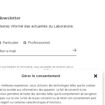
Newsletter
estez informé des actualités du Laboratoire.
Particulier
Professionnel
n soumettant le formulaire, vous acceptez de recevoir par e-
ail les informations du Laboratoire CCD. Vous pouvez vous
ésinscrire à tout moment. Pour en savoir plus sur le
Gérer le consentement
raitement de vos données personnelles, consultez notre
olitique de confidentialité
.
es meilleures expériences, nous utilisons des technologies telles que les cookies
et/ou accéder aux informations des appareils. Le fait de consentir à ces
 nous permettra de traiter des données telles que le comportement de navigation
ques sur ce site. Le fait de ne pas consentir ou de retirer son consentement peut
t négatif sur certaines caractéristiques et fonctions.