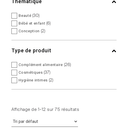
Thématique
(30)
Beauté
(6)
Bébé et enfant
(2)
Conception
(5)
Équilibre féminin
(5)
Équilibre intime
Type de produit
(3)
Fertilité
(5)
Maternité
(26)
Complément alimentaire
(6)
Ménopause
(37)
Cosmétiques
(1)
Micronutrition
(2)
Hygiène intimes
(6)
Rééducation périnéale
(2)
Soins intimes
(3)
Sphère urinaire
(6)
Vitalité
Affichage de 1–12 sur 75 résultats